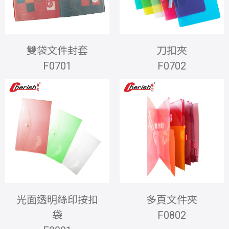
雙袋文件封套
刀扣夾
F0701
F0702
光面透明絲印按扣
多頁文件夾
袋
F0802