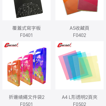
覆蓋式寫字板
A5收藏頁
F0401
F0402
折邊繞繩文件袋2
A4 L形透明2頁夾
F0501
F0502