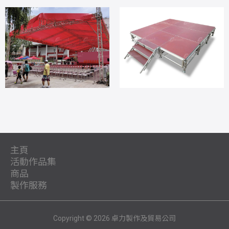
主頁
活動作品集
公
商品
最
目
司
製作服務
客
開
長
新
錄
簡
聯
場
打
設
戶
幕
者
推
介
打
家
租
絡
地
氣
計
Copyright © 2026 卓力製作及貿易公司
網
儀
康
廣
背
精
舞