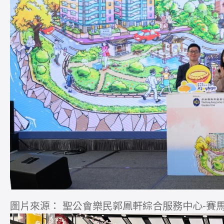
圖片來源： 聖公會樂民郭鳳軒綜合服務中心-賽