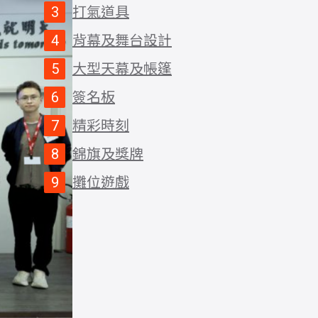
打氣道具
背幕及舞台設計
大型天幕及帳篷
簽名板
精彩時刻
錦旗及獎牌
攤位遊戲